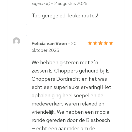
eigenaar)
–
2 augustus 2025
Gewaardeerd
5
uit 5
Top geregeled, leuke routes!
Felicia van Veen
–
20
oktober 2025
Gewaardeerd
5
uit 5
We hebben gisteren met z’n
zessen E-Choppers gehuurd bij E-
Choppers Dordrecht en het was
echt een superleuke ervaring! Het
ophalen ging heel soepel en de
medewerkers waren relaxed en
vriendelijk. We hebben een mooie
ronde gereden door de Biesbosch
— echt een aanrader om de