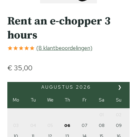
Rent an e-chopper 3
hours
(
8
klantbeoordelingen)
Gewaardeerd
8
5.00
op 5
€
35,00
gebaseerd
op
klantbeoordelingen
AUGUSTUS
2026
❯
Mo
Tu
We
Th
Fr
Sa
Su
01
02
03
04
05
06
07
08
09
10
11
12
13
14
15
16