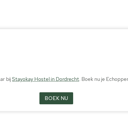
ar bij
Stayokay Hostel in Dordrecht
. Boek nu je Echopper
BOEK NU