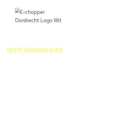
Doorgaan
naar
inhoud
BESTE ERVARING EVER
Ontdek De Bie